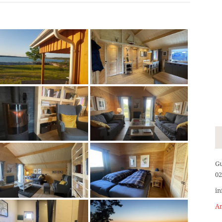
Gu
02
in
An